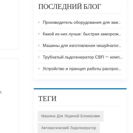
ПОСЛЕДНИЙ БЛОГ
Производитель оборудования для заморозки креветок и температура замораживания
Какой из них лучше: быстрая заморозка с двойной спиралью или с одной спиралью, и в чем разница?
Машины для изготовления чешуйчатого льда: незаменимы для рыбалки, приготовления бетона и производства продуктов питания
Трубчатый льдогенератор CBFI — комплексное решение для ваших нужд по производству льда
Устройство и принцип работы распространенных устройств быстрой заморозки
а
ТЕГИ
Машина Для Ледяной Блокировки
Автоматический Ледогенератор