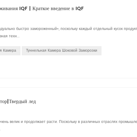
живания IQF | Краткое введение в IQF
льно быстро замороженный», поскольку каждый отдельный кусок продук
ная техн...
я Камера
Туннельная Камера Шоковой Заморозки
атор|Твердый лед
чень велик и продолжает расти. Поскольку в различных отраслях промышл
.