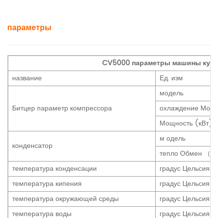
параметры
CV5000 параметры машины куби
название
Ед. изм
модель
Битцер параметр компрессора
охлаждение Мощн
Мощность (кВт)
м
одель
конденсатор
тепло Обмен （к
температура конденсации
градус Цельсия
температура кипения
градус Цельсия
температура окружающей среды
градус Цельсия
температура воды
градус Цельсия